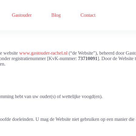
Gastouder
Blog
Contact
de website
www.gastouder-rachel.nl
(“de Website”), beheerd door Gasto
l onder registratienummer [KvK-nummer:
73710091
]. Door de Website 
en.
temming hebt van uw ouder(s) of wettelijke voogd(en).
loofde doeleinden. U mag de Website niet gebruiken op een manier die de